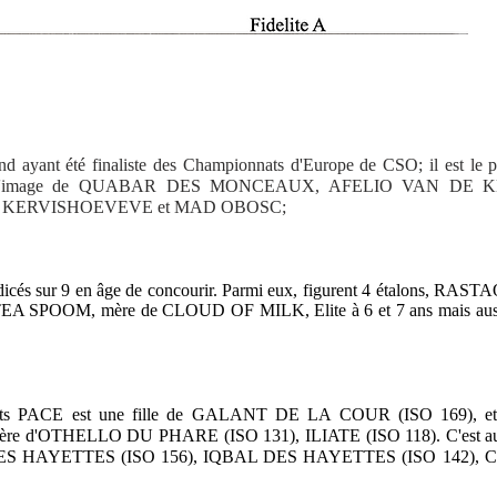
ayant été finaliste des Championnats d'Europe de CSO; il est le pè
O à l'image de QUABAR DES MONCEAUX, AFELIO VAN D
 KERVISHOEVEVE et MAD OBOSC;
indicés sur 9 en âge de concourir. Parmi eux, figurent 4 étalon
TEA SPOOM, mère de CLOUD OF MILK, Elite à 6 et 7 ans mais aus
ts PACE est une fille de GALANT DE LA COUR (ISO 169), e
la mère d'OTHELLO DU PHARE (ISO 131), ILIATE (ISO 118). C'est a
ES HAYETTES (ISO 156), IQBAL DES HAYETTES (ISO 142