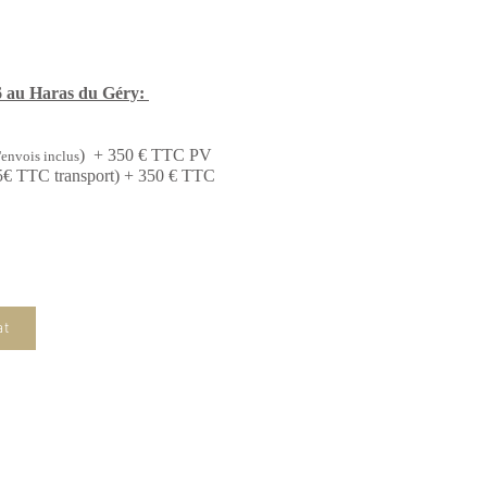
6 au Haras du Géry:
)
+
350 € TTC PV
d'envo
is inclus
€ TTC transport
)
+
350 € TTC
at