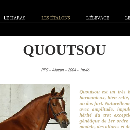
LE HARAS
LES ÉTALONS
L'ÉLEVAGE
LE
QUOUTSOU
PFS - Alezan - 2004 - 1m46
Quoutsou est un très 
harmonieux, bien relié,
un dos fort. Naturelleme
avec amplitude, impuls
hérité du trot except
génétique de 1er ordre 
modèle, des allures et de