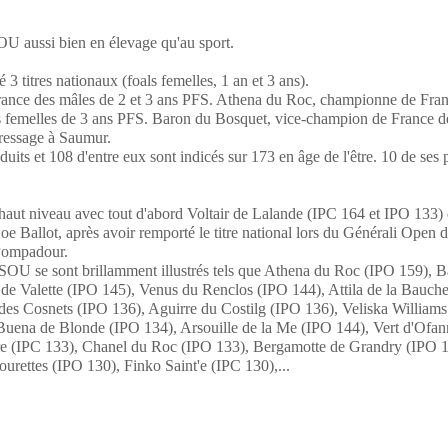
aussi bien en élevage qu'au sport.
3 titres nationaux (foals femelles, 1 an et 3 ans).
rance des mâles de 2 et 3 ans PFS. Athena du Roc, championne de Fran
s femelles de 3 ans PFS. Baron du Bosquet, vice-champion de France d
ressage à Saumur.
s et 108 d'entre eux sont indicés sur 173 en âge de l'être. 10 de ses p
aut niveau avec tout d'abord Voltair de Lalande (IPC 164 et IPO 133) qu
 Ballot, après avoir remporté le titre national lors du Générali Open d
 Pompadour.
OU se sont brillamment illustrés tels que Athena du Roc (IPO 159), 
 de Valette (IPO 145), Venus du Renclos (IPO 144), Attila de la Bauch
es Cosnets (IPO 136), Aguirre du Costilg (IPO 136), Veliska Williams
 Buena de Blonde (IPO 134), Arsouille de la Me (IPO 144), Vert d'Ofa
e (IPC 133), Chanel du Roc (IPO 133), Bergamotte de Grandry (IPO 
urettes (IPO 130), Finko Saint'e (IPC 130),...