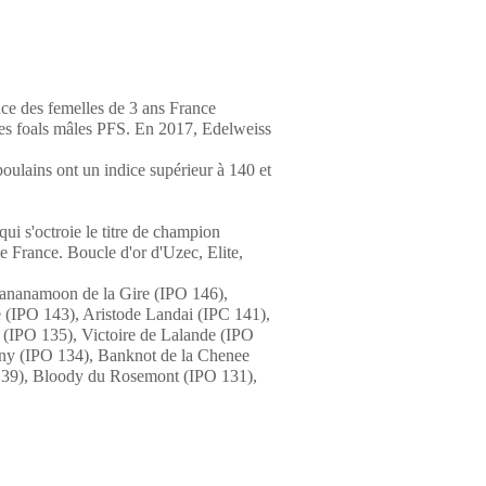
ce des femelles de 3 ans France
es foals mâles PFS. En 2017, Edelweiss
oulains ont un indice supérieur à 140 et
i s'octroie le titre de champion
e France. Boucle d'or d'Uzec, Elite,
Bananamoon de la Gire (IPO 146),
e (IPO 143), Aristode Landai (IPC 141),
 (IPO 135), Victoire de Lalande (IPO
nny (IPO 134), Banknot de la Chenee
139), Bloody du Rosemont (IPO 131),