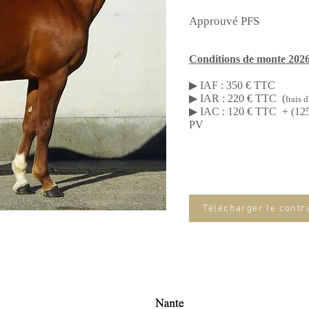
Approuvé PFS
Conditions de monte 202
▶ IAF : 350 € TTC
▶ IAR : 220 € TTC (
frais 
▶ IAC : 120 € TTC + (125
PV
Télécharger le contr