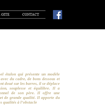
 GITE
CONTACT
bel étalon qui présente un modèle
 avec du cadre, de bons dessous et
nt doué sur les barres, il se déplace
ion, souplesse et équilibre. Il a
ionnel de son père. Il offre une
et de grande qualité. Il apporte du
s qualités à l’obstacle