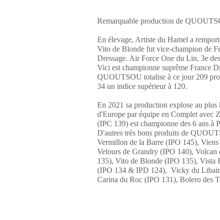
Remarquable production de QUOUTSOU 
En élevage, Artiste du Hamel a remporté 
Vito de Blonde fut vice-champion de F
Dressage. Air Force One du Lin, 3e de
Vici est championne suprême France D
QUOUTSOU totalise à ce jour 209 produit
34 un indice supérieur à 120.
En 2021 sa production explose au plus h
d'Europe par équipe en Complet avec Zoe
(IPC 139) est championne des 6 ans à
D'autres très bons produits de QUOUTS
Vermillon de la Barre (IPO 145), Viens
Velours de Grandry (IPO 140), Volcan d
135), Vito de Blonde (IPO 135), Vista
(IPO 134 & IPD 124), Vicky du Libair
Carina du Roc (IPO 131), Bolero des To