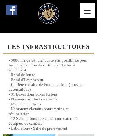
LES INFRASTRUCTURES
- 3000 m2 de bâtiment couverts possibilité pour
les juments libres de sortir quand elles le
souhaitent.
- Rond de longe
- Rond d'Havrincourt
- Carrière en sable de Fontainebleau (arrosage
automatique)
- 31 boxes dont boxes étalons
- Plusieurs paddocks en herbe
- Marcheur 5 places
- Nombreux chemins pour trotting et
récupération
- 12 Stabulations de 36 m2 pour maternité
équipées de caméras
- Laboratoire - Salle de prélèvement