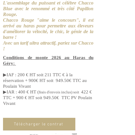
L'assemblage du puissant et célèbre Chacco
Blue avec le renommé et très côté Papillon
Rouge.
Chacco Rouge "aime le concours", il est
arrivé au haras pour permettre aux éleveurs
d'améliorer la vélocité, le chic, le génie de la
barre !
Avec un tarif ultra attractif, pariez sur Chacco
!
Conditions de monte 2026
au Haras du
Géry:
▶IAF : 200 € HT soit 211 TTC € à la
réservation + 900€ HT soit 949.50€ TTC au
Poulain Vivant
▶IAR : 400 € HT (
422 €
frais d'envois inclus) soit
TTC
+ 900 € HT soit 949.50€ TTC PV Poulain
Vivant
Télécharger le contrat