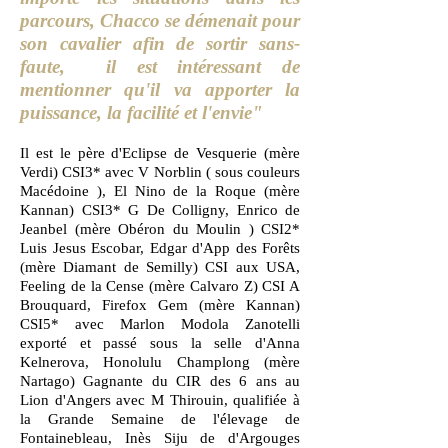
parcours, Chacco se démenait
pour
son cavalier afin de sortir sans-
faute, il est intéressant de
mentionner qu'il va apporter la
puissance, la facilité et l'envie"
Il est le père d'Eclipse de Vesquerie (mère
Verdi) CSI3* avec V Norblin ( sous couleurs
Macédoine ), El Nino de la Roque (mère
Kannan) CSI3* G De Colligny, Enrico de
Jeanbel (mère Obéron du Moulin ) CSI2*
Luis Jesus Escobar, Edgar d'App des Forêts
(mère Diamant de Semilly) CSI aux USA,
Feeling de la Cense (mère Calvaro Z) CSI A
Brouquard, Firefox Gem (mère Kannan)
CSI5* avec Marlon Modola Zanotelli
exporté et passé sous la selle d'Anna
Kelnerova, Honolulu Champlong (mère
Nartago) Gagnante du CIR des 6 ans au
Lion d'Angers avec M Thirouin, qualifiée à
la Grande Semaine de l'élevage de
Fontainebleau, Inès Siju de d'Argouges