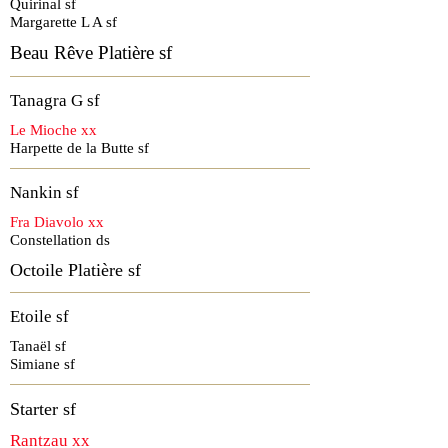
Quirinal sf
Margarette L A sf
Beau Rêve Platière sf
Tanagra G sf
Le Mioche xx
Harpette de la Butte sf
Nankin sf
Fra Diavolo xx
Constellation ds
Octoile Platière sf
Etoile sf
Tanaël sf
Simiane sf
Starter sf
Rantzau xx