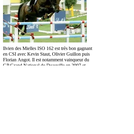
Ilvien des Mielles ISO 162 est très bon gagnant
en CSI avec Kevin Staut, Olivier Guillon puis
Florian Angot. Il est notamment vainqueur du
GP Grand National de Deauville en 2007 et
2008, vainqueur du Masters des Etalons CSI
3* de Caen, vainqueur du GP CSI2* d’Auvers,
3e du GP de Cabourg (monté au pied levé par
Christian Hermon), Gagnant des GP 140m de
Paris et Canteleu, 5ème d'une épreuve 1.50m
au CSIO5* de La Baule, Gagnant d'une
épreuve 1.50 au CSI*** de Royan, 5ème du
Grand Prix 1.45m de Ste Mère Eglise et
Villedieu les Poeles.