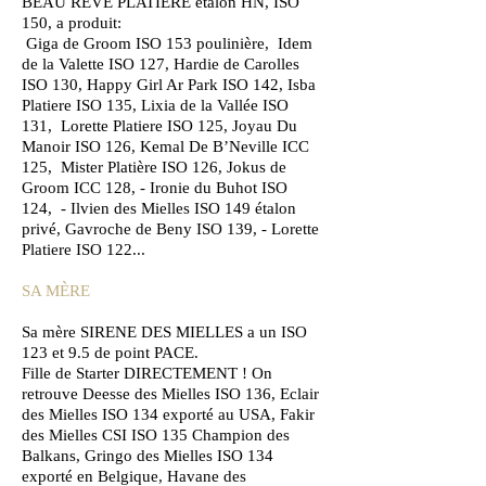
BEAU REVE PLATIERE étalon HN, ISO
150, a produit:
Giga de Groom ISO 153 poulinière, Idem
de la Valette ISO 127, Hardie de Carolles
ISO 130,
Happy Girl Ar Park ISO 142, Isba
Platiere ISO 135, Lixia de la Vallée ISO
131, Lorette Platiere ISO 125, Joyau Du
Manoir ISO 126, Kemal De B’Neville ICC
125, Mister Platière ISO 126,
Jokus de
Groom ICC 128, - Ironie du Buhot ISO
124, - Ilvien des Mielles ISO 149 étalon
privé,
Gavroche de Beny ISO 139, - Lorette
Platiere ISO 122...
SA MÈRE
Sa mère SIRENE DES MIELLES a un ISO
123 et 9.5 de point PACE.
Fille de Starter DIRECTEMENT ! On
retrouve Deesse des Mielles ISO 136, Eclair
des Mielles ISO 134 exporté au USA, Fakir
des Mielles CSI ISO 135 Champion des
Balkans, Gringo des Mielles ISO 134
exporté en Belgique, Havane des